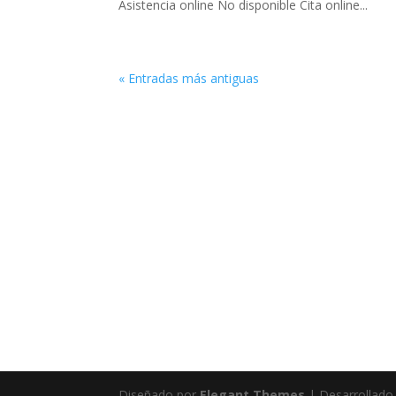
Asistencia online No disponible Cita online...
« Entradas más antiguas
Diseñado por
Elegant Themes
| Desarrollado