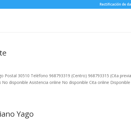
Rectificación de d
te
digo Postal 30510 Teléfono 968793319 (Centro) 968793315 (Cita previa
 No disponible Asistencia online No disponible Cita online Disponible
riano Yago