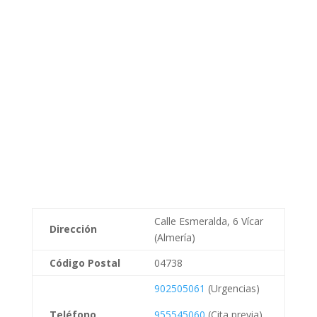
Calle Esmeralda, 6 Vícar
Dirección
(Almería)
Código Postal
04738
902505061
(Urgencias)
Teléfono
955545060
(Cita previa)