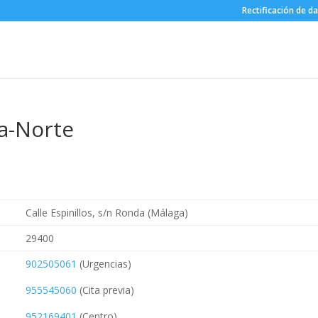
Rectificación de d
a-Norte
Calle Espinillos, s/n Ronda (Málaga)
29400
902505061
(Urgencias)
955545060
(Cita previa)
952169401
(Centro)