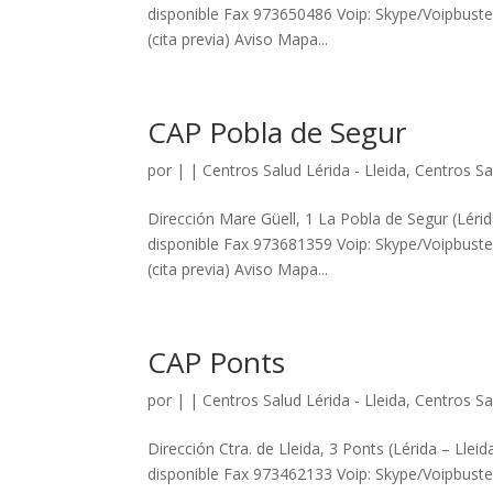
disponible Fax 973650486 Voip: Skype/Voipbuster
(cita previa) Aviso Mapa...
CAP Pobla de Segur
por
|
|
Centros Salud Lérida - Lleida
,
Centros Sal
Dirección Mare Güell, 1 La Pobla de Segur (Lér
disponible Fax 973681359 Voip: Skype/Voipbuster
(cita previa) Aviso Mapa...
CAP Ponts
por
|
|
Centros Salud Lérida - Lleida
,
Centros Sal
Dirección Ctra. de Lleida, 3 Ponts (Lérida – Ll
disponible Fax 973462133 Voip: Skype/Voipbuster