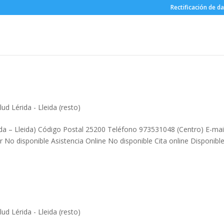
Rectificación de d
ud Lérida - Lleida (resto)
rida – Lleida) Código Postal 25200 Teléfono 973531048 (Centro) E-ma
 No disponible Asistencia Online No disponible Cita online Disponibl
ud Lérida - Lleida (resto)