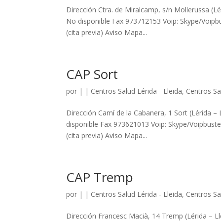
Dirección Ctra. de Miralcamp, s/n Mollerussa (L
No disponible Fax 973712153 Voip: Skype/Voipbus
(cita previa) Aviso Mapa...
CAP Sort
por
|
|
Centros Salud Lérida - Lleida
,
Centros Sal
Dirección Camí de la Cabanera, 1 Sort (Lérida 
disponible Fax 973621013 Voip: Skype/Voipbuster
(cita previa) Aviso Mapa...
CAP Tremp
por
|
|
Centros Salud Lérida - Lleida
,
Centros Sal
Dirección Francesc Macià, 14 Tremp (Lérida – L