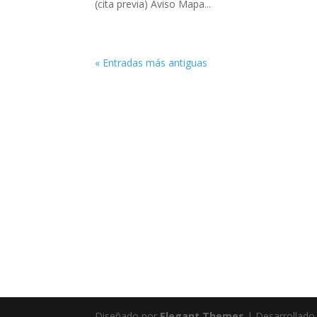
(cita previa) Aviso Mapa...
« Entradas más antiguas
Diseñado por
Elegant Themes
| Desarrollado