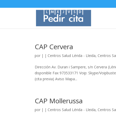
CAP Cervera
por
|
|
Centros Salud Lérida - Lleida
,
Centros Sal
Dirección Av. Duran i Sampere, s/n Cervera (Lé
disponible Fax 973533171 Voip: Skype/Voipbuster
(cita previa) Aviso Mapa...
CAP Mollerussa
por
|
|
Centros Salud Lérida - Lleida
,
Centros Sal